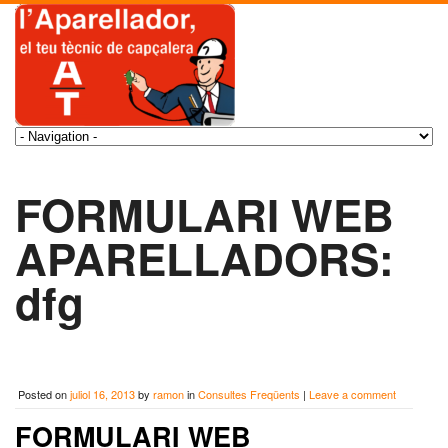
FORMULARI WEB
APARELLADORS:
dfg
Posted on
juliol 16, 2013
by
ramon
in
Consultes Freqüents
|
Leave a comment
FORMULARI WEB