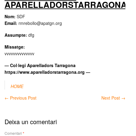
APARELLADORSTARRAGONA.
Nom:
SDF
Email:
rmrebollo@apatgn.org
Assumpte:
dfg
Missatge:
vvvvvvvvvvvvvv
— Col·legi Aparelladors Tarragona
https://www.aparelladorstarragona.org —
HOME
←
Previous Post
Next Post
→
Deixa un comentari
Comentari
*